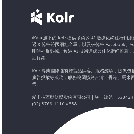
iKala 旗下的 Kolr 提供頂尖的 AI 數據化網紅
過 3 億筆跨國網紅名單，以及破億筆 Facebook、YouTu
即時社群數據。透過 AI 技術達成最佳化網紅推薦
紅行銷。
Kolr 專業團隊擁有豐富品牌客戶服務經驗，提供
廣告投放等服務，服務範圍橫跨台灣、香港、馬來
業。
愛卡拉互動媒體股份有限公司
｜
統一編號：533424
(02) 8768-1110 #338