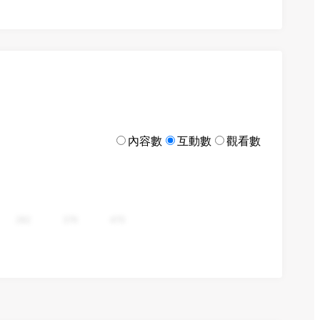
內容數
互動數
觀看數
282
376
470