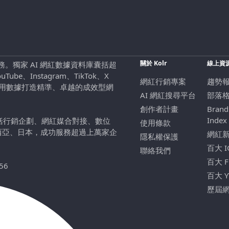
關於 Kolr
線上資
行銷服務。獨家 AI 網紅數據資料庫囊括超
be、Instagram、TikTok、X
網紅行銷專案
趨勢
，用數據打造精準、卓越的成效型網
AI 網紅搜尋平台
部落
創作者計畫
Brand
Index
包括行銷企劃、網紅媒合對接、數位
使用條款
西亞、日本，成功服務超過上萬家企
網紅
隱私權保護
百大 
聯絡我們
百大 
56
百大 
歷屆