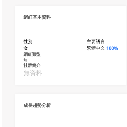
網紅基本資料
性別
主要語言
女
繁體中文
100%
網紅類型
無
社群簡介
無資料
成長趨勢分析