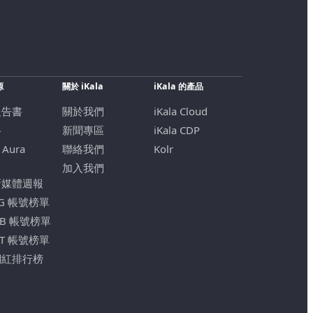
源
關於 iKala
iKala 的產品
報告書
關於我們
iKala Cloud
格
新聞專區
iKala CDP
 Aura
聯絡我們
Kolr
加入我們
新媒體週報
IG 帳號榜單
FB 帳號榜單
YT 帳號榜單
網紅排行榜