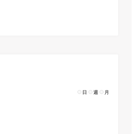
日
週
月