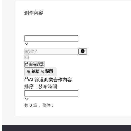
創作內容
進階篩選
啟動
關閉
AI 篩選商業合作內容
排序：發布時間
共 0 筆
，
條件：