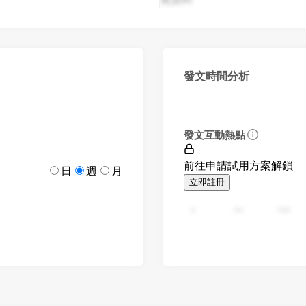
發文時間分析
發文互動熱點
前往申請試用方案解鎖
日
週
月
立即註冊
0
94
188