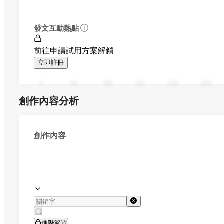
發文互動熱點
前往申請試用方案解鎖
立即註冊
0
94
188
282
376
470
創作內容分析
創作內容
進階篩選