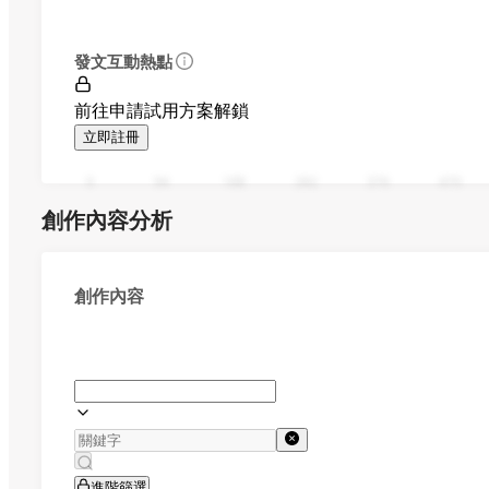
發文互動熱點
前往申請試用方案解鎖
立即註冊
0
94
188
282
376
470
創作內容分析
創作內容
進階篩選