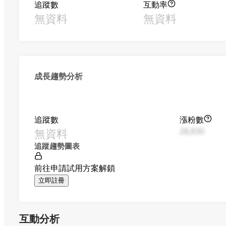
追蹤數
互動率
無資料
無資料
成長趨勢分析
追蹤數
漲粉數
無資料
28,830
追蹤趨勢圖表
前往申請試用方案解鎖
立即註冊
互動分析