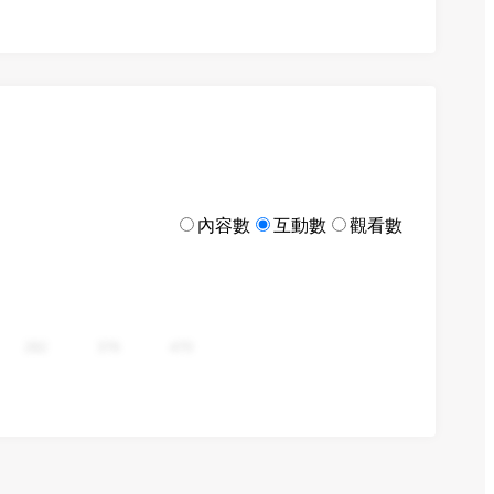
內容數
互動數
觀看數
282
376
470