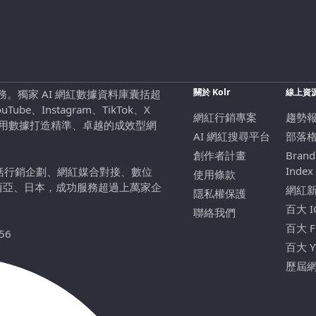
關於 Kolr
線上資
行銷服務。獨家 AI 網紅數據資料庫囊括超
be、Instagram、TikTok、X
網紅行銷專案
趨勢
，用數據打造精準、卓越的成效型網
AI 網紅搜尋平台
部落
創作者計畫
Brand
Index
包括行銷企劃、網紅媒合對接、數位
使用條款
西亞、日本，成功服務超過上萬家企
網紅
隱私權保護
百大 
聯絡我們
百大 
56
百大 
歷屆