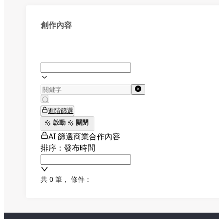
創作內容
進階篩選
啟動
關閉
AI 篩選商業合作內容
排序：發布時間
共 0 筆
，
條件：