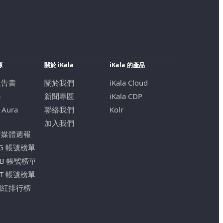
源
關於 iKala
iKala 的產品
報告書
關於我們
iKala Cloud
格
新聞專區
iKala CDP
 Aura
聯絡我們
Kolr
加入我們
新媒體週報
IG 帳號榜單
FB 帳號榜單
YT 帳號榜單
網紅排行榜