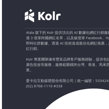
iKala 旗下的 Kolr 提供頂尖的 AI 數據化網紅
過 3 億筆跨國網紅名單，以及破億筆 Facebook、YouTu
即時社群數據。透過 AI 技術達成最佳化網紅推薦
紅行銷。
Kolr 專業團隊擁有豐富品牌客戶服務經驗，提供
廣告投放等服務，服務範圍橫跨台灣、香港、馬來
業。
愛卡拉互動媒體股份有限公司
｜
統一編號：533424
(02) 8768-1110 #338