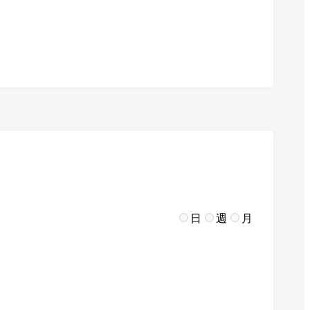
日
週
月