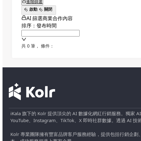
進階篩選
啟動
關閉
AI 篩選商業合作內容
排序：發布時間
共 0 筆
，
條件：
iKala 旗下的 Kolr 提供頂尖的 AI 數據化網紅行銷服務。獨家
YouTube、Instagram、TikTok、X 即時社群數據。
Kolr 專業團隊擁有豐富品牌客戶服務經驗，提供包括行銷
本，成功服務超過上萬家企業。