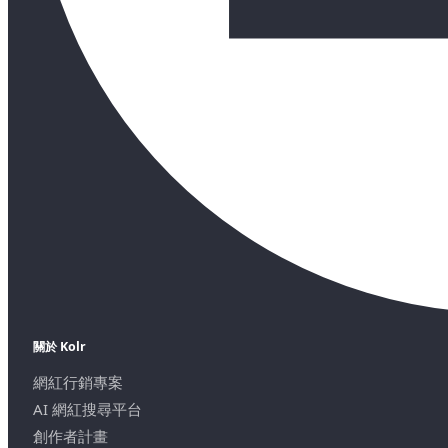
關於 Kolr
網紅行銷專案
AI 網紅搜尋平台
創作者計畫