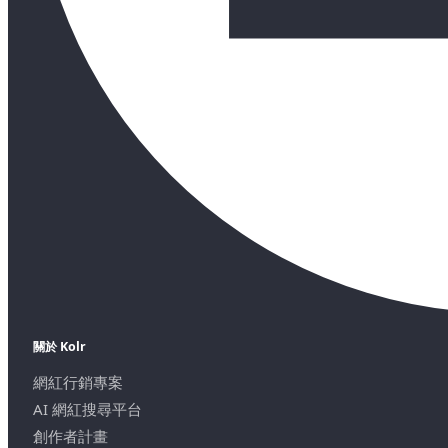
關於 Kolr
網紅行銷專案
AI 網紅搜尋平台
創作者計畫