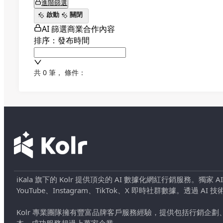
進階篩選
啟動
關閉
AI 篩選商業合作內容
排序：發布時間
共 0 筆
，
條件：
iKala 旗下的 Kolr 提供頂尖的 AI 數據化網紅行銷服務。獨家
YouTube、Instagram、TikTok、X 即時社群數據。
Kolr 專業團隊擁有豐富品牌客戶服務經驗，提供包括行銷
本，成功服務超過上萬家企業。