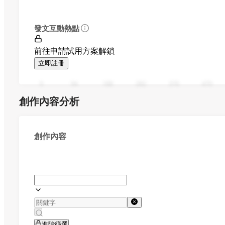
發文互動熱點
前往申請試用方案解鎖
立即註冊
0
94
188
282
376
470
創作內容分析
創作內容
進階篩選