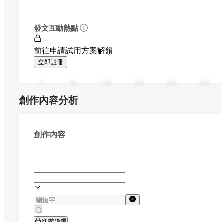
發文互動熱點
前往申請試用方案解鎖
立即註冊
0
94
188
282
376
470
創作內容分析
創作內容
進階篩選