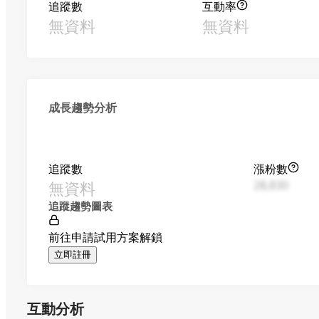
追蹤數
互動率
無資料
無資料
成長趨勢分析
追蹤數
漲粉數
無資料
28,830
追蹤趨勢圖表
前往申請試用方案解鎖
立即註冊
互動分析