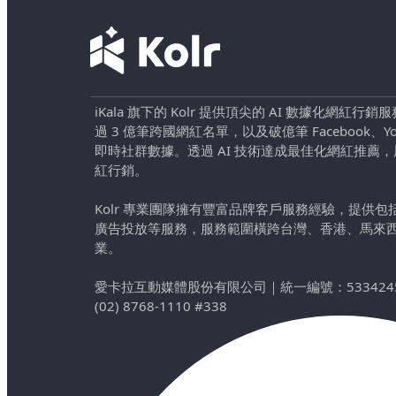
iKala 旗下的 Kolr 提供頂尖的 AI 數據化網紅
過 3 億筆跨國網紅名單，以及破億筆 Facebook、YouTu
即時社群數據。透過 AI 技術達成最佳化網紅推薦
紅行銷。
Kolr 專業團隊擁有豐富品牌客戶服務經驗，提供
廣告投放等服務，服務範圍橫跨台灣、香港、馬來
業。
愛卡拉互動媒體股份有限公司
｜
統一編號：533424
(02) 8768-1110 #338