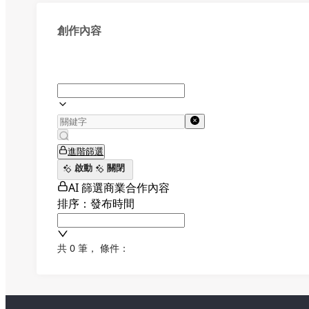
創作內容
進階篩選
啟動
關閉
AI 篩選商業合作內容
排序：發布時間
共 0 筆
，
條件：