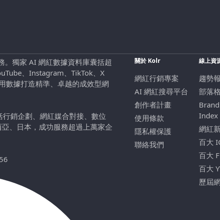
關於 Kolr
線上資
行銷服務。獨家 AI 網紅數據資料庫囊括超
be、Instagram、TikTok、X
網紅行銷專案
趨勢
，用數據打造精準、卓越的成效型網
AI 網紅搜尋平台
部落
創作者計畫
Brand
Index
包括行銷企劃、網紅媒合對接、數位
使用條款
西亞、日本，成功服務超過上萬家企
網紅
隱私權保護
百大 
聯絡我們
百大 
56
百大 
歷屆