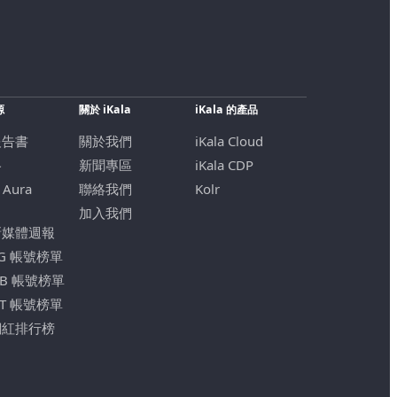
源
關於 iKala
iKala 的產品
報告書
關於我們
iKala Cloud
格
新聞專區
iKala CDP
 Aura
聯絡我們
Kolr
加入我們
新媒體週報
IG 帳號榜單
FB 帳號榜單
YT 帳號榜單
網紅排行榜