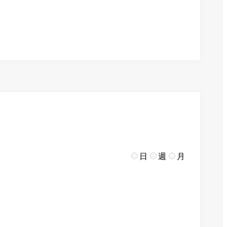
日
週
月