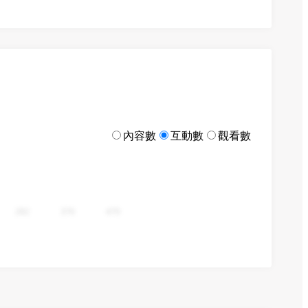
內容數
互動數
觀看數
282
376
470