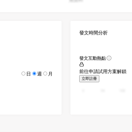
發文時間分析
發文互動熱點
前往申請試用方案解鎖
日
週
月
立即註冊
0
94
188