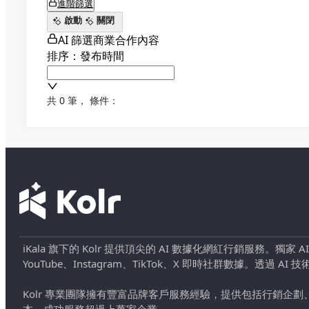
進階篩選
啟動
關閉
AI 篩選商業合作內容
排序：發布時間
共 0 筆
，
條件：
iKala 旗下的 Kolr 提供頂尖的 AI 數據化網紅行銷服務。獨家
YouTube、Instagram、TikTok、X 即時社群數據。
Kolr 專業團隊擁有豐富品牌客戶服務經驗，提供包括行銷
本，成功服務超過上萬家企業。