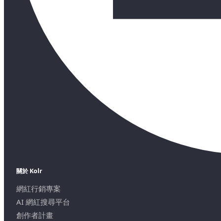
關於 Kolr
網紅行銷專案
AI 網紅搜尋平台
創作者計畫