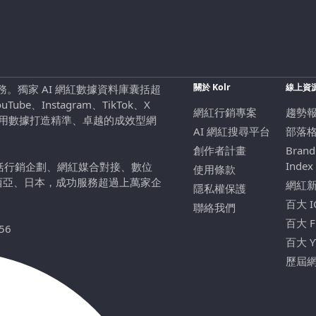
關於 Kolr
線上資
行銷服務。獨家 AI 網紅數據資料庫囊括超
be、Instagram、TikTok、X
網紅行銷專案
趨勢
，用數據打造精準、卓越的成效型網
AI 網紅搜尋平台
部落
創作者計畫
Brand
Index
包括行銷企劃、網紅媒合對接、數位
使用條款
西亞、日本，成功服務超過上萬家企
網紅
隱私權保護
百大 
聯絡我們
百大 
56
百大 
歷屆