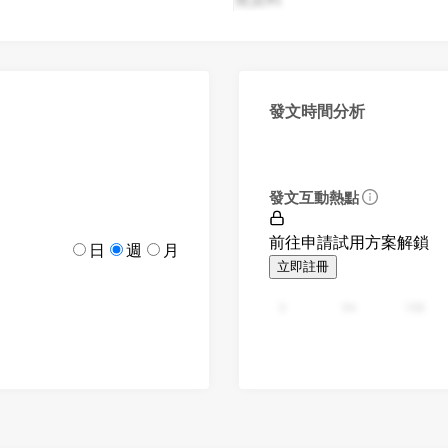
發文時間分析
發文互動熱點
前往申請試用方案解鎖
日
週
月
立即註冊
0
94
188