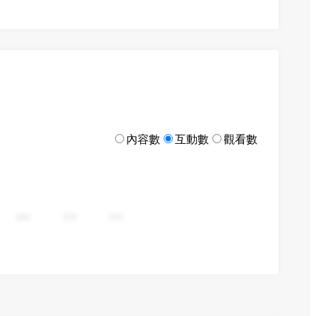
內容數
互動數
觀看數
282
376
470