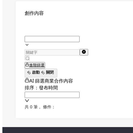
創作內容
進階篩選
啟動
關閉
AI 篩選商業合作內容
排序：發布時間
共 0 筆
，
條件：