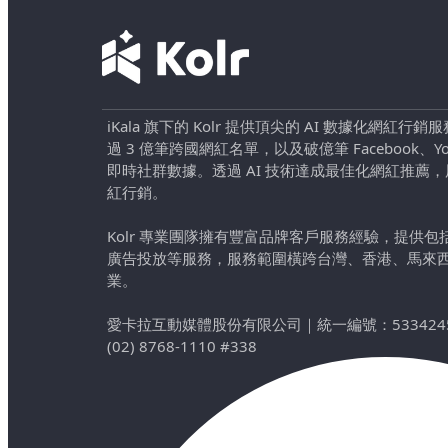
iKala 旗下的 Kolr 提供頂尖的 AI 數據化網紅
過 3 億筆跨國網紅名單，以及破億筆 Facebook、YouTu
即時社群數據。透過 AI 技術達成最佳化網紅推薦
紅行銷。
Kolr 專業團隊擁有豐富品牌客戶服務經驗，提供
廣告投放等服務，服務範圍橫跨台灣、香港、馬來
業。
愛卡拉互動媒體股份有限公司
｜
統一編號：533424
(02) 8768-1110 #338