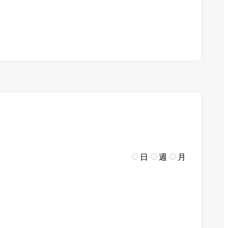
日
週
月