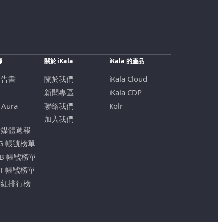
源
關於 iKala
iKala 的產品
報告書
關於我們
iKala Cloud
格
新聞專區
iKala CDP
 Aura
聯絡我們
Kolr
加入我們
新媒體週報
IG 帳號榜單
FB 帳號榜單
YT 帳號榜單
網紅排行榜