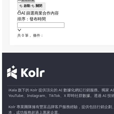
啟動
關閉
AI 篩選商業合作內容
排序：發布時間
共 0 筆
，
條件：
iKala 旗下的 Kolr 提供頂尖的 AI 數據化網紅行銷服務。獨家
YouTube、Instagram、TikTok、X 即時社群數據。
Kolr 專業團隊擁有豐富品牌客戶服務經驗，提供包括行銷
本，成功服務超過上萬家企業。