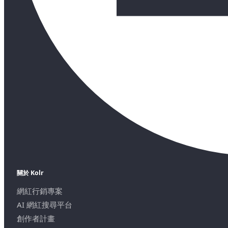
關於 Kolr
網紅行銷專案
AI 網紅搜尋平台
創作者計畫