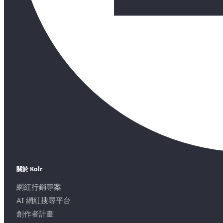
關於 Kolr
網紅行銷專案
AI 網紅搜尋平台
創作者計畫