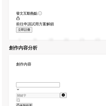
發文互動熱點
前往申請試用方案解鎖
立即註冊
0
94
188
282
376
470
創作內容分析
創作內容
進階篩選