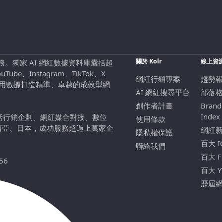
關於 Kolr
線上資
行銷服務。獨家 AI 網紅數據資料庫囊括超
be、Instagram、TikTok、X
網紅行銷專案
趨勢
，用數據打造精準、卓越的成效型網
AI 網紅搜尋平台
部落
創作者計畫
Brand
Index
包括行銷企劃、網紅媒合對接、數位
使用條款
西亞、日本，成功服務超過上萬家企
網紅
隱私權保護
百大 
聯絡我們
百大 
56
百大 
歷屆