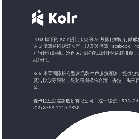
iKala 旗下的 Kolr 提供頂尖的 AI 數據化網紅
過 3 億筆跨國網紅名單，以及破億筆 Facebook、YouTu
即時社群數據。透過 AI 技術達成最佳化網紅推薦
紅行銷。
Kolr 專業團隊擁有豐富品牌客戶服務經驗，提供
廣告投放等服務，服務範圍橫跨台灣、香港、馬來
業。
愛卡拉互動媒體股份有限公司
｜
統一編號：533424
(02) 8768-1110 #338