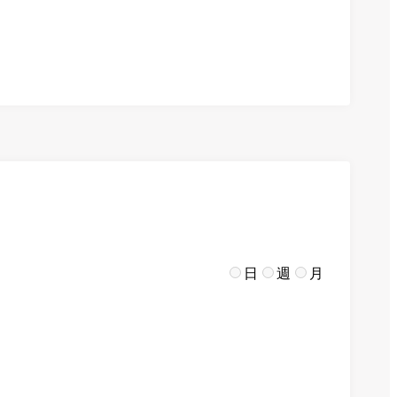
日
週
月