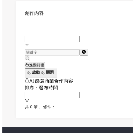
創作內容
進階篩選
啟動
關閉
AI 篩選商業合作內容
排序：發布時間
共 0 筆
，
條件：