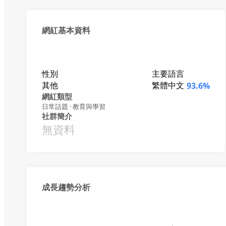
網紅基本資料
性別
主要語言
其他
繁體中文
93.6%
網紅類型
日常話題 · 教育與學習
社群簡介
無資料
成長趨勢分析