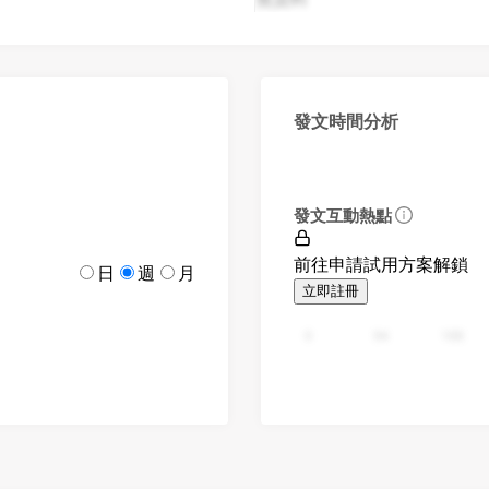
發文時間分析
發文互動熱點
前往申請試用方案解鎖
日
週
月
立即註冊
0
94
188