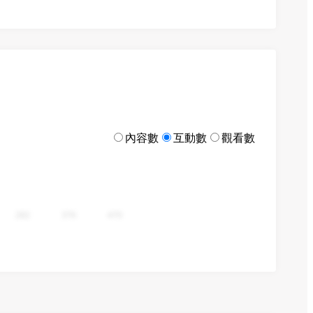
內容數
互動數
觀看數
282
376
470