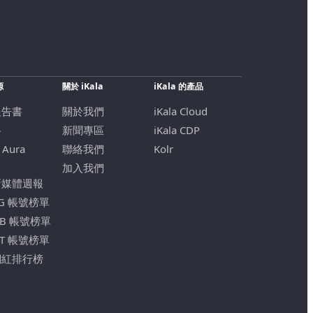
源
關於 iKala
iKala 的產品
報告書
關於我們
iKala Cloud
格
新聞專區
iKala CDP
 Aura
聯絡我們
Kolr
加入我們
新媒體週報
IG 帳號榜單
FB 帳號榜單
YT 帳號榜單
網紅排行榜