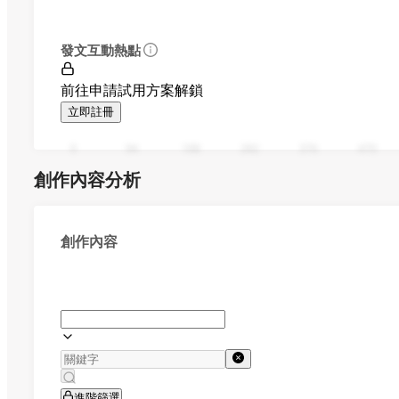
發文互動熱點
前往申請試用方案解鎖
立即註冊
0
94
188
282
376
470
創作內容分析
創作內容
進階篩選