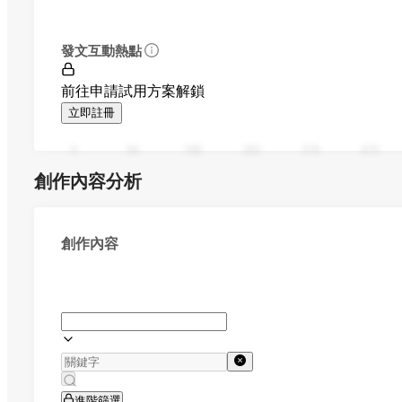
發文互動熱點
前往申請試用方案解鎖
立即註冊
0
94
188
282
376
470
創作內容分析
創作內容
進階篩選