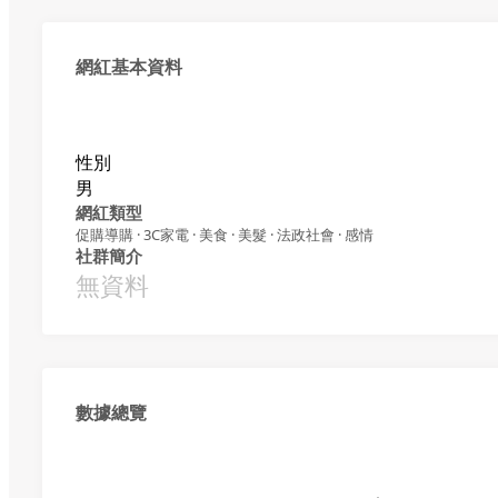
網紅基本資料
性別
男
網紅類型
促購導購 · 3C家電 · 美食 · 美髮 · 法政社會 · 感情
社群簡介
無資料
數據總覽