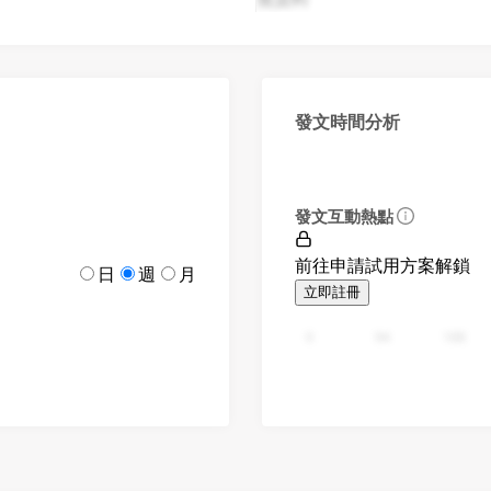
發文時間分析
發文互動熱點
前往申請試用方案解鎖
日
週
月
立即註冊
0
94
188