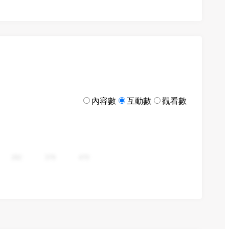
內容數
互動數
觀看數
282
376
470