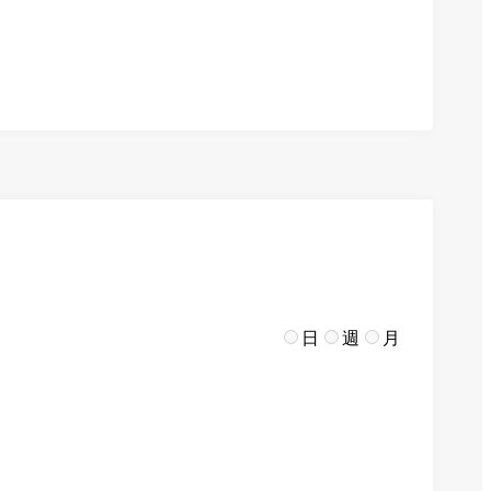
日
週
月