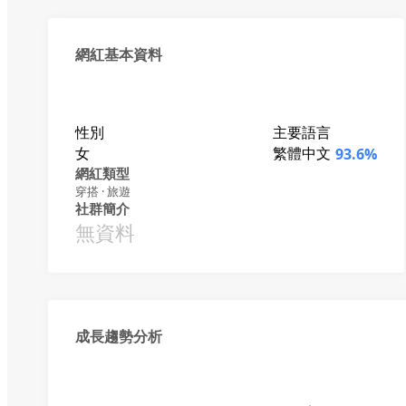
網紅基本資料
性別
主要語言
女
繁體中文
93.6%
網紅類型
穿搭 · 旅遊
社群簡介
無資料
成長趨勢分析