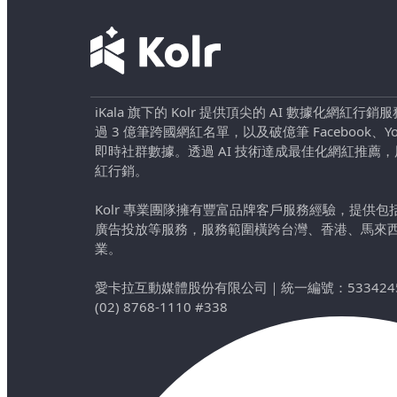
iKala 旗下的 Kolr 提供頂尖的 AI 數據化網紅
過 3 億筆跨國網紅名單，以及破億筆 Facebook、YouTu
即時社群數據。透過 AI 技術達成最佳化網紅推薦
紅行銷。
Kolr 專業團隊擁有豐富品牌客戶服務經驗，提供
廣告投放等服務，服務範圍橫跨台灣、香港、馬來
業。
愛卡拉互動媒體股份有限公司
｜
統一編號：533424
(02) 8768-1110 #338