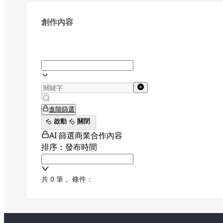
創作內容
進階篩選
啟動
關閉
AI 篩選商業合作內容
排序：發布時間
共 0 筆
，
條件：