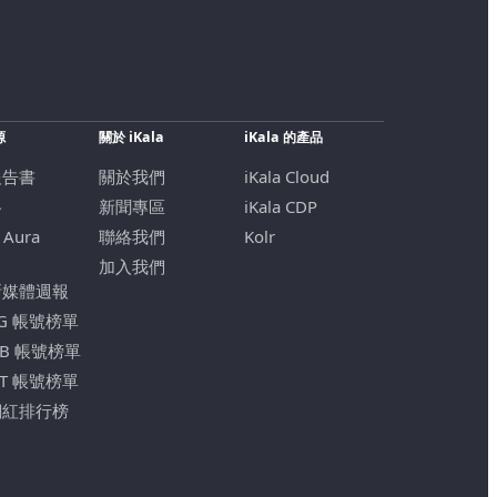
源
關於 iKala
iKala 的產品
報告書
關於我們
iKala Cloud
格
新聞專區
iKala CDP
 Aura
聯絡我們
Kolr
加入我們
新媒體週報
IG 帳號榜單
FB 帳號榜單
YT 帳號榜單
網紅排行榜