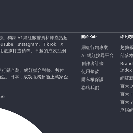
關於 Kolr
線上資
行銷服務。獨家 AI 網紅數據資料庫囊括超
be、Instagram、TikTok、X
網紅行銷專案
趨勢
，用數據打造精準、卓越的成效型網
AI 網紅搜尋平台
部落
創作者計畫
Brand
Index
包括行銷企劃、網紅媒合對接、數位
使用條款
西亞、日本，成功服務超過上萬家企
網紅
隱私權保護
百大 
聯絡我們
百大 
56
百大 
歷屆