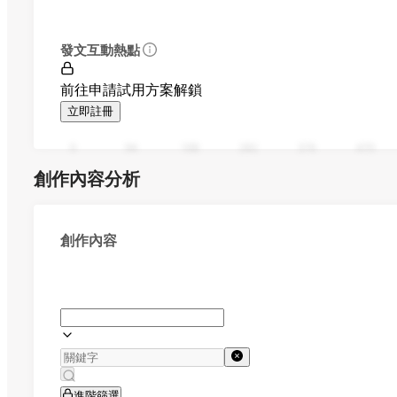
發文互動熱點
前往申請試用方案解鎖
立即註冊
0
94
188
282
376
470
創作內容分析
創作內容
進階篩選