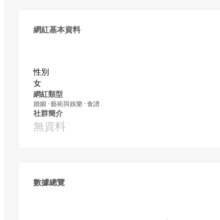
網紅基本資料
性別
女
網紅類型
婚姻 · 藝術與娛樂 · 食譜
社群簡介
無資料
數據總覽