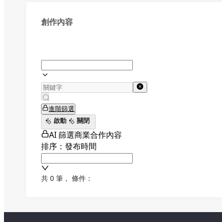
創作內容
進階篩選
啟動
關閉
AI 篩選商業合作內容
排序：發布時間
共 0 筆
，
條件：