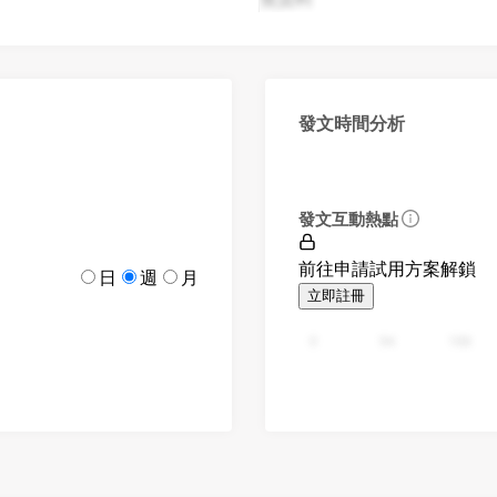
發文時間分析
發文互動熱點
前往申請試用方案解鎖
日
週
月
立即註冊
0
94
188