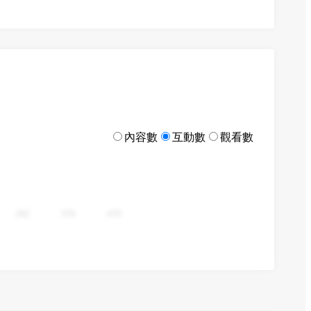
內容數
互動數
觀看數
282
376
470