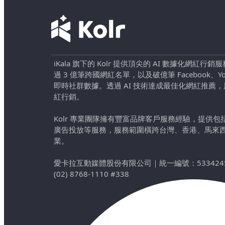
iKala 旗下的 Kolr 提供頂尖的 AI 數據化網紅
過 3 億筆跨國網紅名單，以及破億筆 Facebook、YouTu
即時社群數據。透過 AI 技術達成最佳化網紅推薦
紅行銷。
Kolr 專業團隊擁有豐富品牌客戶服務經驗，提供
廣告投放等服務，服務範圍橫跨台灣、香港、馬來
業。
愛卡拉互動媒體股份有限公司
｜
統一編號：533424
(02) 8768-1110 #338