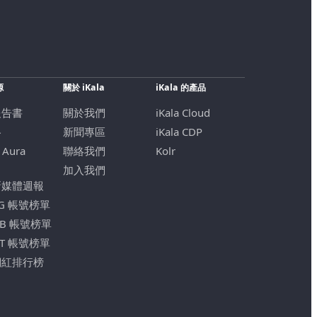
源
關於 iKala
iKala 的產品
報告書
關於我們
iKala Cloud
格
新聞專區
iKala CDP
 Aura
聯絡我們
Kolr
加入我們
新媒體週報
IG 帳號榜單
FB 帳號榜單
YT 帳號榜單
網紅排行榜