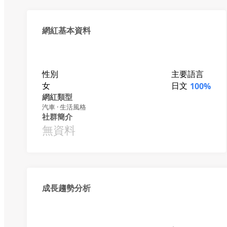
網紅基本資料
性別
主要語言
女
日文
100%
網紅類型
汽車 · 生活風格
社群簡介
無資料
成長趨勢分析