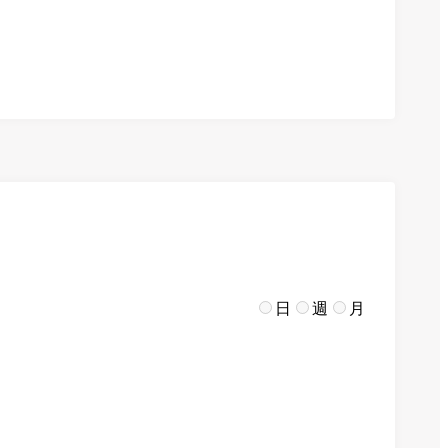
日
週
月