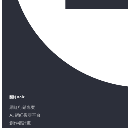
關於 Kolr
網紅行銷專案
AI 網紅搜尋平台
創作者計畫