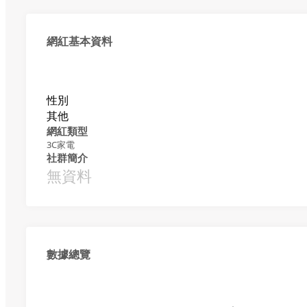
網紅基本資料
性別
其他
網紅類型
3C家電
社群簡介
無資料
數據總覽