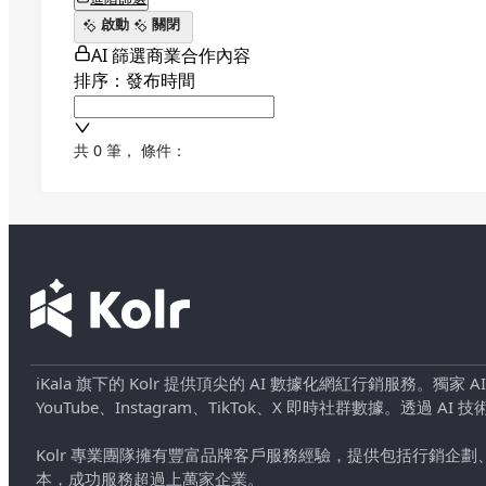
啟動
關閉
AI 篩選商業合作內容
排序：發布時間
共 0 筆
，
條件：
iKala 旗下的 Kolr 提供頂尖的 AI 數據化網紅行銷服務。獨家
YouTube、Instagram、TikTok、X 即時社群數據。
Kolr 專業團隊擁有豐富品牌客戶服務經驗，提供包括行銷
本，成功服務超過上萬家企業。