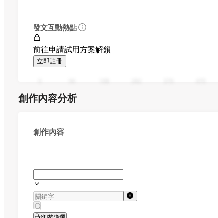
發文互動熱點
前往申請試用方案解鎖
立即註冊
0
94
188
282
376
470
創作內容分析
創作內容
進階篩選