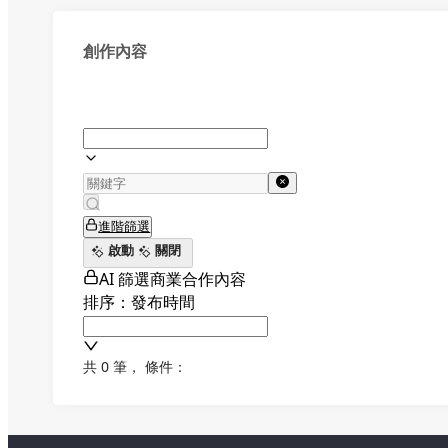
創作內容
進階篩選
啟動
關閉
AI 篩選商業合作內容
排序：發布時間
共 0 筆
，
條件：