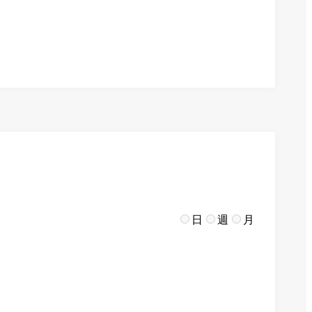
日
週
月