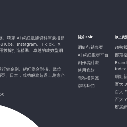
關於 Kolr
線上資
行銷服務。獨家 AI 網紅數據資料庫囊括超
be、Instagram、TikTok、X
網紅行銷專案
趨勢
，用數據打造精準、卓越的成效型網
AI 網紅搜尋平台
部落
創作者計畫
Brand
Index
包括行銷企劃、網紅媒合對接、數位
使用條款
西亞、日本，成功服務超過上萬家企
網紅
隱私權保護
百大 
聯絡我們
百大 
56
百大 
歷屆