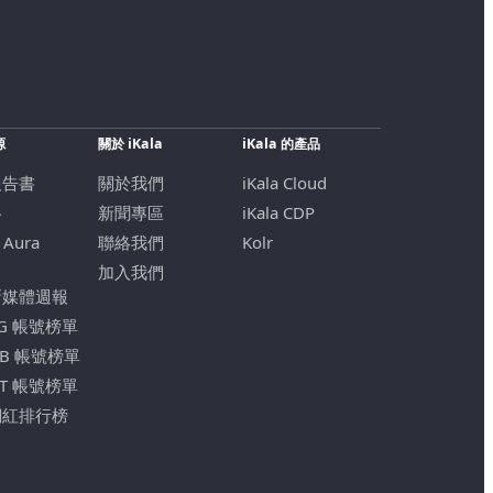
源
關於 iKala
iKala 的產品
報告書
關於我們
iKala Cloud
格
新聞專區
iKala CDP
 Aura
聯絡我們
Kolr
加入我們
新媒體週報
IG 帳號榜單
FB 帳號榜單
YT 帳號榜單
網紅排行榜