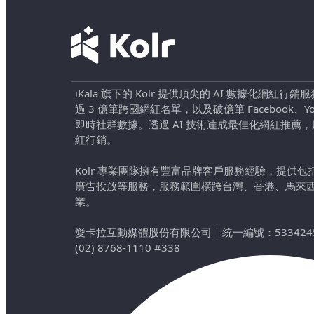
iKala 旗下的 Kolr 提供頂尖的 AI 數據化網紅
過 3 億筆跨國網紅名單，以及破億筆 Facebook、YouTu
即時社群數據。透過 AI 技術達成最佳化網紅推薦
紅行銷。
Kolr 專業團隊擁有豐富品牌客戶服務經驗，提供
廣告投放等服務，服務範圍橫跨台灣、香港、馬來
業。
愛卡拉互動媒體股份有限公司
｜
統一編號：533424
(02) 8768-1110 #338