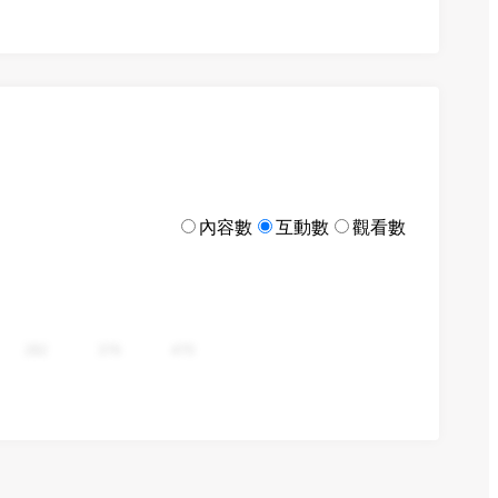
內容數
互動數
觀看數
282
376
470