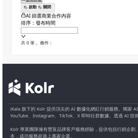
啟動
關閉
AI 篩選商業合作內容
排序：發布時間
共 0 筆
，
條件：
iKala 旗下的 Kolr 提供頂尖的 AI 數據化網紅行銷服務。獨家
YouTube、Instagram、TikTok、X 即時社群數據。
Kolr 專業團隊擁有豐富品牌客戶服務經驗，提供包括行銷
本，成功服務超過上萬家企業。