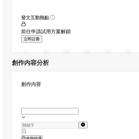
發文互動熱點
前往申請試用方案解鎖
立即註冊
0
94
188
282
376
470
創作內容分析
創作內容
進階篩選