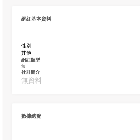
網紅基本資料
性別
其他
網紅類型
無
社群簡介
無資料
數據總覽