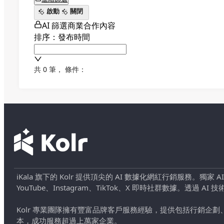
啟動
關閉
AI 篩選商業合作內容
排序：發布時間
共 0 筆
，
條件：
iKala 旗下的 Kolr 提供頂尖的 AI 數據化網紅行銷服務。獨家
YouTube、Instagram、TikTok、X 即時社群數據。
Kolr 專業團隊擁有豐富品牌客戶服務經驗，提供包括行銷
本，成功服務超過上萬家企業。