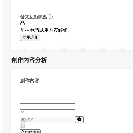
發文互動熱點
前往申請試用方案解鎖
立即註冊
0
94
188
282
376
470
創作內容分析
創作內容
進階篩選