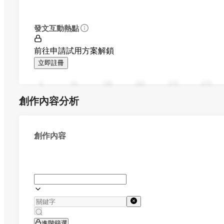
發文互動熱點
前往申請試用方案解鎖
立即註冊
0
94
188
282
376
470
創作內容分析
創作內容
進階篩選