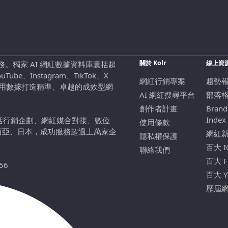
關於 Kolr
線上資
行銷服務。獨家 AI 網紅數據資料庫囊括超
be、Instagram、TikTok、X
網紅行銷專案
趨勢
，用數據打造精準、卓越的成效型網
AI 網紅搜尋平台
部落
創作者計畫
Brand
Index
包括行銷企劃、網紅媒合對接、數位
使用條款
西亞、日本，成功服務超過上萬家企
網紅
隱私權保護
百大 
聯絡我們
百大 
56
百大 
歷屆