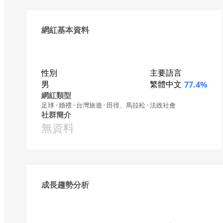
網紅基本資料
性別
主要語言
男
繁體中文
77.4%
網紅類型
足球 · 婚禮 · 台灣旅遊 · 田徑、馬拉松 · 法政社會
社群簡介
無資料
成長趨勢分析