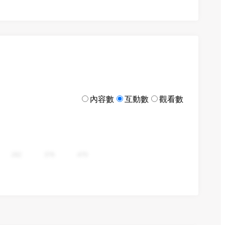
內容數
互動數
觀看數
282
376
470