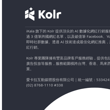
iKala 旗下的 Kolr 提供頂尖的 AI 數據化網紅
過 3 億筆跨國網紅名單，以及破億筆 Facebook、YouTu
即時社群數據。透過 AI 技術達成最佳化網紅推薦
紅行銷。
Kolr 專業團隊擁有豐富品牌客戶服務經驗，提供
廣告投放等服務，服務範圍橫跨台灣、香港、馬來
業。
愛卡拉互動媒體股份有限公司
｜
統一編號：533424
(02) 8768-1110 #338