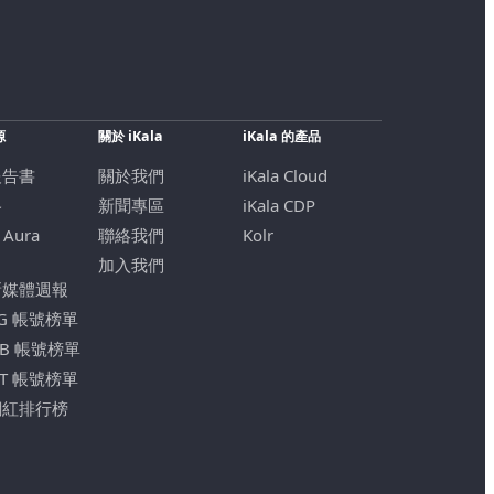
源
關於 iKala
iKala 的產品
報告書
關於我們
iKala Cloud
格
新聞專區
iKala CDP
 Aura
聯絡我們
Kolr
加入我們
新媒體週報
IG 帳號榜單
FB 帳號榜單
YT 帳號榜單
網紅排行榜