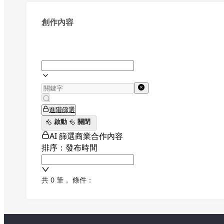
創作內容
進階篩選
啟動
關閉
AI 篩選商業合作內容
排序：發布時間
共 0 筆
，
條件：