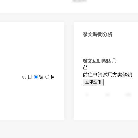
發文時間分析
發文互動熱點
前往申請試用方案解鎖
日
週
月
立即註冊
0
94
188