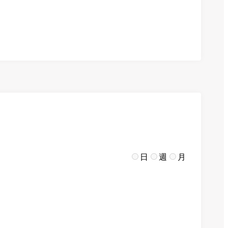
日
週
月