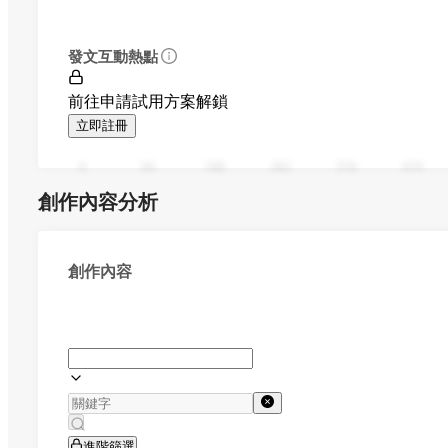
發文互動熱點
前往申請試用方案解鎖
立即註冊
0
94
188
282
376
470
創作內容分析
創作內容
進階篩選