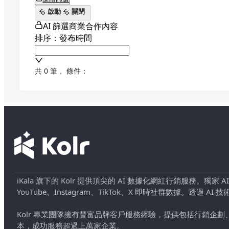
啟動
關閉
AI 篩選商業合作內容
排序：發布時間
共 0 筆
，
條件：
iKala 旗下的 Kolr 提供頂尖的 AI 數據化網紅行銷服務。獨家
YouTube、Instagram、TikTok、X 即時社群數據。
Kolr 專業團隊擁有豐富品牌客戶服務經驗，提供包括行銷
本，成功服務超過上萬家企業。