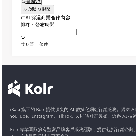
進階篩選
啟動
關閉
AI 篩選商業合作內容
排序：發布時間
共 0 筆
，
條件：
iKala 旗下的 Kolr 提供頂尖的 AI 數據化網紅行銷服務。獨家
YouTube、Instagram、TikTok、X 即時社群數據。
Kolr 專業團隊擁有豐富品牌客戶服務經驗，提供包括行銷
本，成功服務超過上萬家企業。