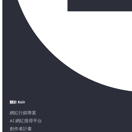
關於 Kolr
網紅行銷專案
AI 網紅搜尋平台
創作者計畫