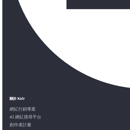
關於 Kolr
網紅行銷專案
AI 網紅搜尋平台
創作者計畫