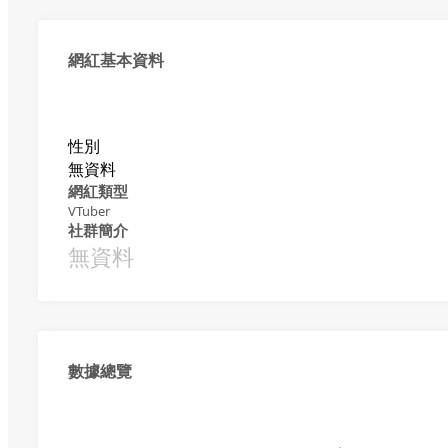
網紅基本資料
性別
無資料
網紅類型
VTuber
社群簡介
無資料
數據總覽