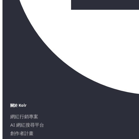
關於 Kolr
網紅行銷專案
AI 網紅搜尋平台
創作者計畫