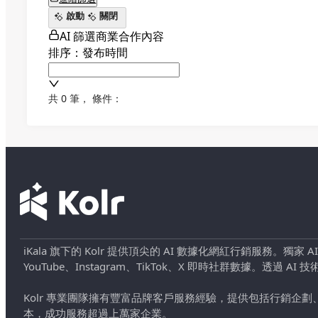
啟動
關閉
AI 篩選商業合作內容
排序：發布時間
共 0 筆
，
條件：
iKala 旗下的 Kolr 提供頂尖的 AI 數據化網紅行銷服務。獨家
YouTube、Instagram、TikTok、X 即時社群數據。
Kolr 專業團隊擁有豐富品牌客戶服務經驗，提供包括行銷
本，成功服務超過上萬家企業。