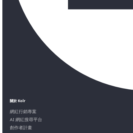
關於 Kolr
網紅行銷專案
AI 網紅搜尋平台
創作者計畫