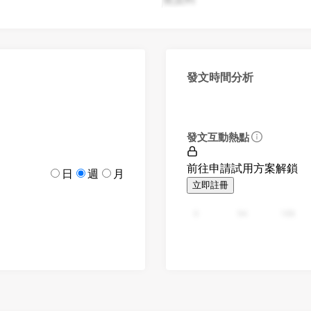
發文時間分析
發文互動熱點
前往申請試用方案解鎖
日
週
月
立即註冊
0
94
188