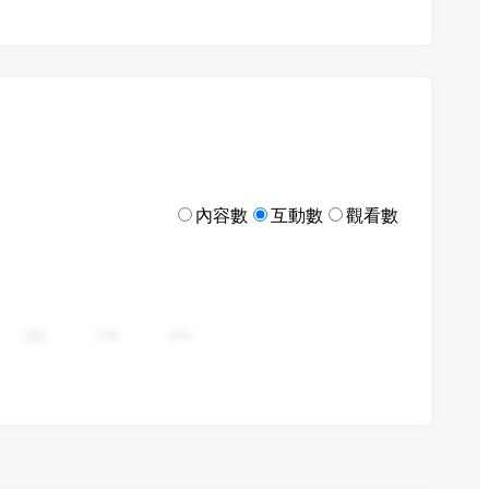
內容數
互動數
觀看數
282
376
470