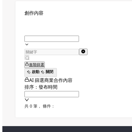
創作內容
進階篩選
啟動
關閉
AI 篩選商業合作內容
排序：發布時間
共 0 筆
，
條件：