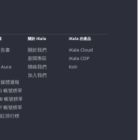
源
關於 iKala
iKala 的產品
報告書
關於我們
iKala Cloud
格
新聞專區
iKala CDP
 Aura
聯絡我們
Kolr
加入我們
新媒體週報
IG 帳號榜單
FB 帳號榜單
YT 帳號榜單
網紅排行榜