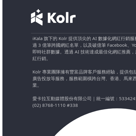
iKala 旗下的 Kolr 提供頂尖的 AI 數據化網紅
過 3 億筆跨國網紅名單，以及破億筆 Facebook、YouTu
即時社群數據。透過 AI 技術達成最佳化網紅推薦
紅行銷。
Kolr 專業團隊擁有豐富品牌客戶服務經驗，提供
廣告投放等服務，服務範圍橫跨台灣、香港、馬來
業。
愛卡拉互動媒體股份有限公司
｜
統一編號：533424
(02) 8768-1110 #338