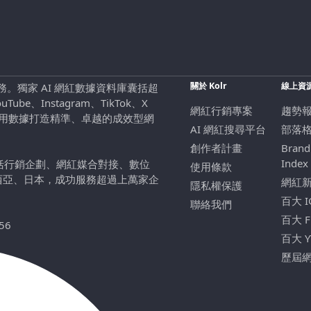
關於 Kolr
線上資
行銷服務。獨家 AI 網紅數據資料庫囊括超
be、Instagram、TikTok、X
網紅行銷專案
趨勢
，用數據打造精準、卓越的成效型網
AI 網紅搜尋平台
部落
創作者計畫
Brand
Index
包括行銷企劃、網紅媒合對接、數位
使用條款
西亞、日本，成功服務超過上萬家企
網紅
隱私權保護
百大 
聯絡我們
百大 
56
百大 
歷屆