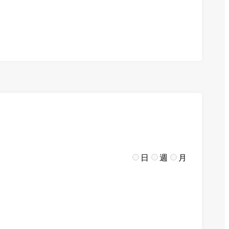
日
週
月