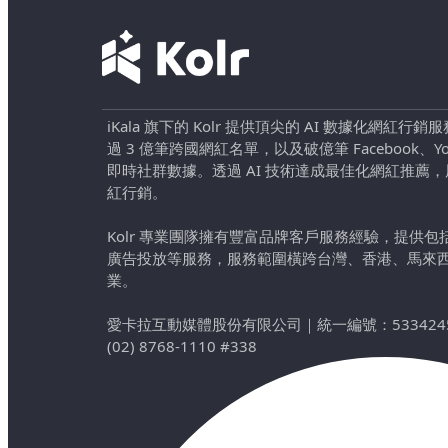
iKala 旗下的 Kolr 提供頂尖的 AI 數據化網紅
過 3 億筆跨國網紅名單，以及破億筆 Facebook、YouTu
即時社群數據。透過 AI 技術達成最佳化網紅推薦
紅行銷。
Kolr 專業團隊擁有豐富品牌客戶服務經驗，提供
廣告投放等服務，服務範圍橫跨台灣、香港、馬來
業。
愛卡拉互動媒體股份有限公司
｜
統一編號：533424
(02) 8768-1110 #338