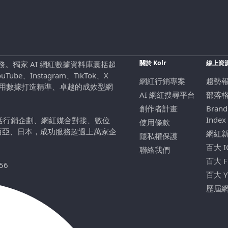
關於 Kolr
線上資
行銷服務。獨家 AI 網紅數據資料庫囊括超
be、Instagram、TikTok、X
網紅行銷專案
趨勢
，用數據打造精準、卓越的成效型網
AI 網紅搜尋平台
部落
創作者計畫
Brand
Index
包括行銷企劃、網紅媒合對接、數位
使用條款
西亞、日本，成功服務超過上萬家企
網紅
隱私權保護
百大 
聯絡我們
百大 
56
百大 
歷屆