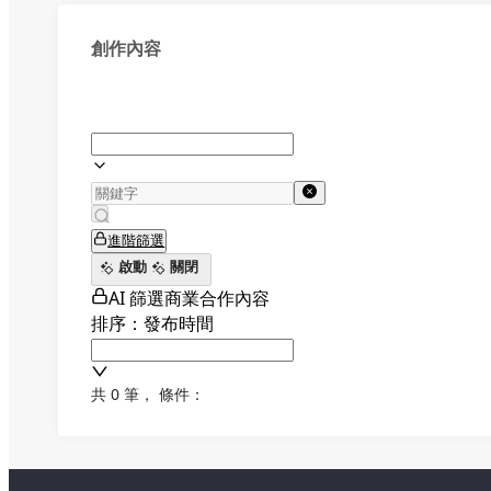
創作內容
進階篩選
啟動
關閉
AI 篩選商業合作內容
排序：發布時間
共 0 筆
，
條件：