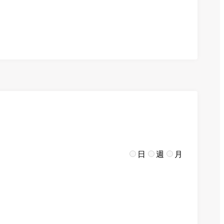
日
週
月