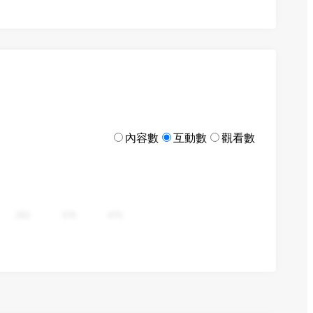
內容數
互動數
觀看數
282
376
470