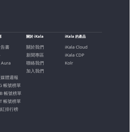
源
關於 iKala
iKala 的產品
報告書
關於我們
iKala Cloud
格
新聞專區
iKala CDP
 Aura
聯絡我們
Kolr
加入我們
新媒體週報
IG 帳號榜單
FB 帳號榜單
YT 帳號榜單
網紅排行榜