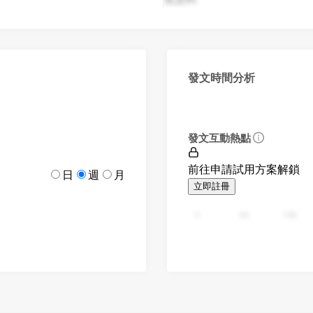
發文時間分析
發文互動熱點
前往申請試用方案解鎖
日
週
月
立即註冊
0
94
188