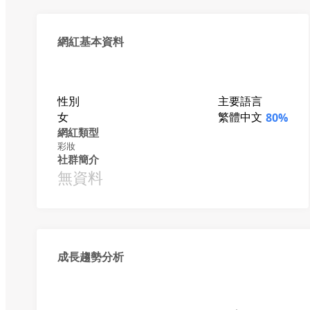
網紅基本資料
性別
主要語言
女
繁體中文
80%
網紅類型
彩妝
社群簡介
無資料
成長趨勢分析