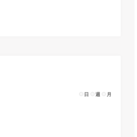
日
週
月