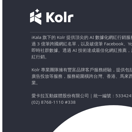
iKala 旗下的 Kolr 提供頂尖的 AI 數據化網紅
過 3 億筆跨國網紅名單，以及破億筆 Facebook、YouTu
即時社群數據。透過 AI 技術達成最佳化網紅推薦
紅行銷。
Kolr 專業團隊擁有豐富品牌客戶服務經驗，提供
廣告投放等服務，服務範圍橫跨台灣、香港、馬來
業。
愛卡拉互動媒體股份有限公司
｜
統一編號：533424
(02) 8768-1110 #338