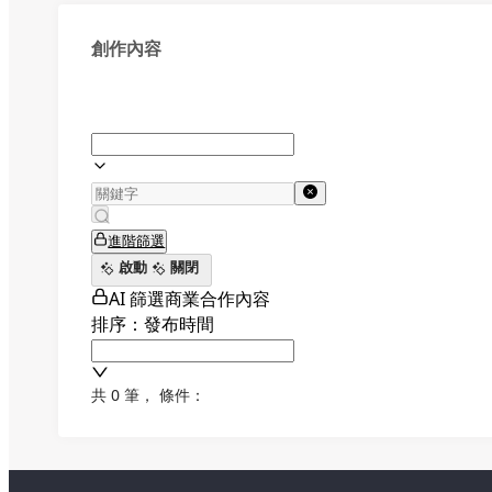
創作內容
進階篩選
啟動
關閉
AI 篩選商業合作內容
排序：發布時間
共 0 筆
，
條件：