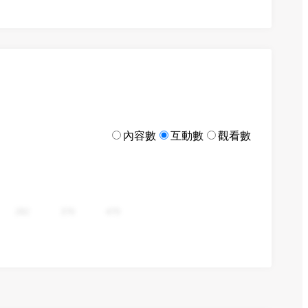
內容數
互動數
觀看數
282
376
470