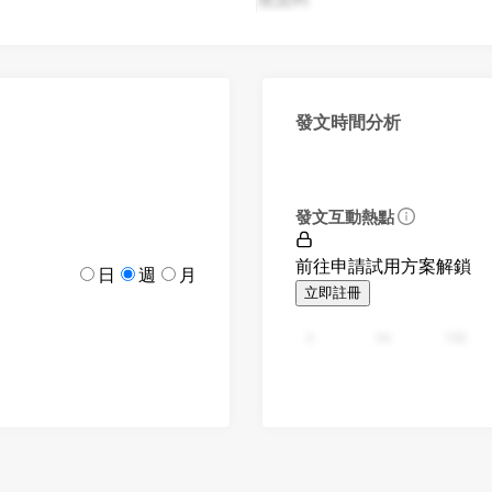
發文時間分析
發文互動熱點
前往申請試用方案解鎖
日
週
月
立即註冊
0
94
188