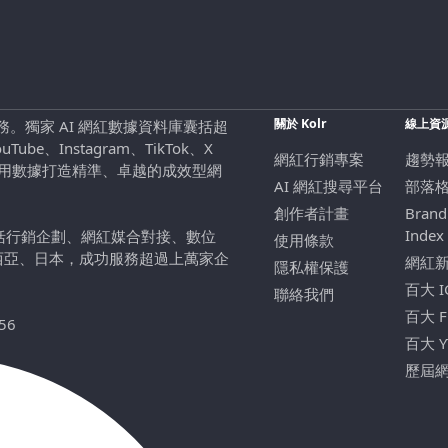
關於 Kolr
線上資
行銷服務。獨家 AI 網紅數據資料庫囊括超
be、Instagram、TikTok、X
網紅行銷專案
趨勢
，用數據打造精準、卓越的成效型網
AI 網紅搜尋平台
部落
創作者計畫
Brand
Index
包括行銷企劃、網紅媒合對接、數位
使用條款
西亞、日本，成功服務超過上萬家企
網紅
隱私權保護
百大 
聯絡我們
百大 
56
百大 
歷屆