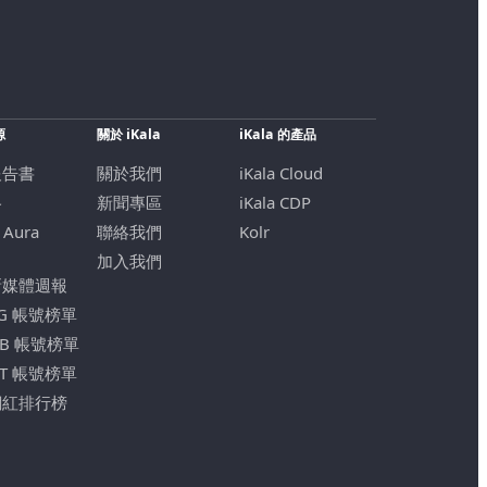
源
關於 iKala
iKala 的產品
報告書
關於我們
iKala Cloud
格
新聞專區
iKala CDP
 Aura
聯絡我們
Kolr
加入我們
新媒體週報
IG 帳號榜單
FB 帳號榜單
YT 帳號榜單
網紅排行榜