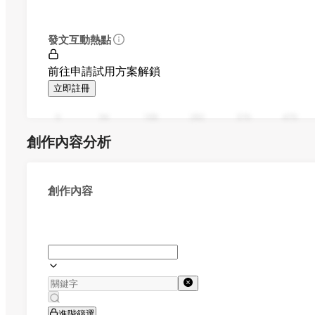
發文互動熱點
前往申請試用方案解鎖
立即註冊
0
94
188
282
376
470
創作內容分析
創作內容
進階篩選