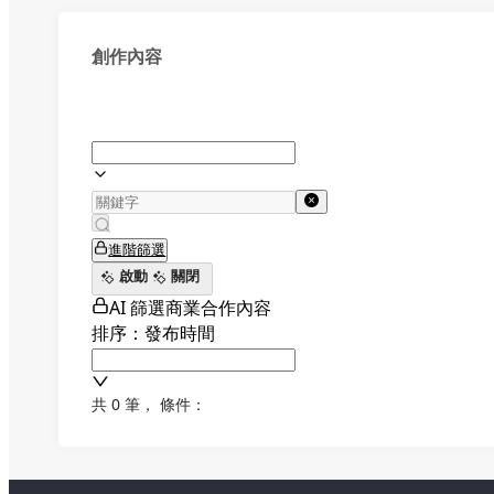
創作內容
進階篩選
啟動
關閉
AI 篩選商業合作內容
排序：發布時間
共 0 筆
，
條件：