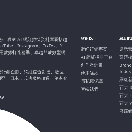
關於 Kolr
線上資
行銷服務。獨家 AI 網紅數據資料庫囊括超
be、Instagram、TikTok、X
網紅行銷專案
趨勢
，用數據打造精準、卓越的成效型網
AI 網紅搜尋平台
部落
創作者計畫
Brand
Index
包括行銷企劃、網紅媒合對接、數位
使用條款
西亞、日本，成功服務超過上萬家企
網紅
隱私權保護
百大 
聯絡我們
百大 
56
百大 
歷屆