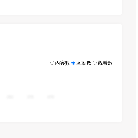
內容數
互動數
觀看數
282
376
470