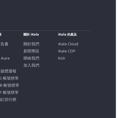
源
關於 iKala
iKala 的產品
報告書
關於我們
iKala Cloud
格
新聞專區
iKala CDP
 Aura
聯絡我們
Kolr
加入我們
新媒體週報
IG 帳號榜單
FB 帳號榜單
YT 帳號榜單
網紅排行榜