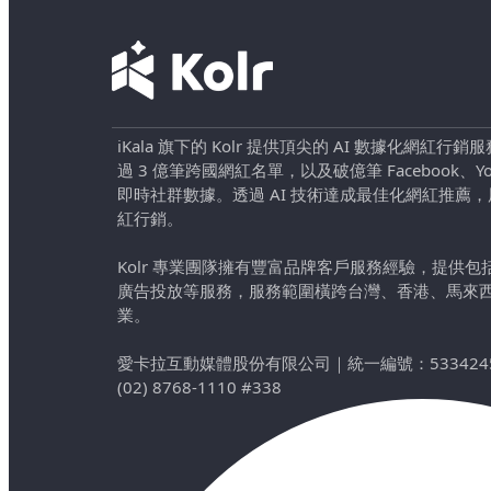
iKala 旗下的 Kolr 提供頂尖的 AI 數據化網紅
過 3 億筆跨國網紅名單，以及破億筆 Facebook、YouTu
即時社群數據。透過 AI 技術達成最佳化網紅推薦
紅行銷。
Kolr 專業團隊擁有豐富品牌客戶服務經驗，提供
廣告投放等服務，服務範圍橫跨台灣、香港、馬來
業。
愛卡拉互動媒體股份有限公司
｜
統一編號：533424
(02) 8768-1110 #338