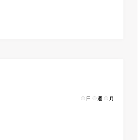
日
週
月