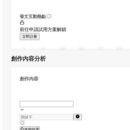
發文互動熱點
前往申請試用方案解鎖
立即註冊
0
94
188
282
376
470
創作內容分析
創作內容
進階篩選