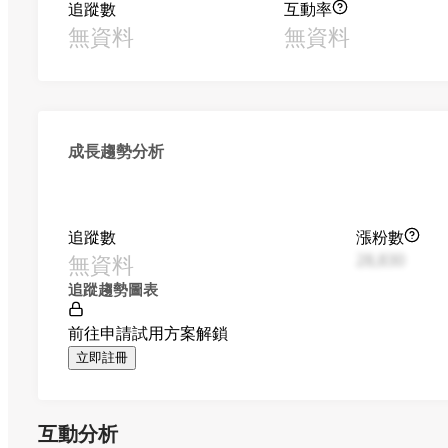
追蹤數
互動率
無資料
無資料
成長趨勢分析
追蹤數
漲粉數
無資料
28,830
追蹤趨勢圖表
前往申請試用方案解鎖
立即註冊
互動分析