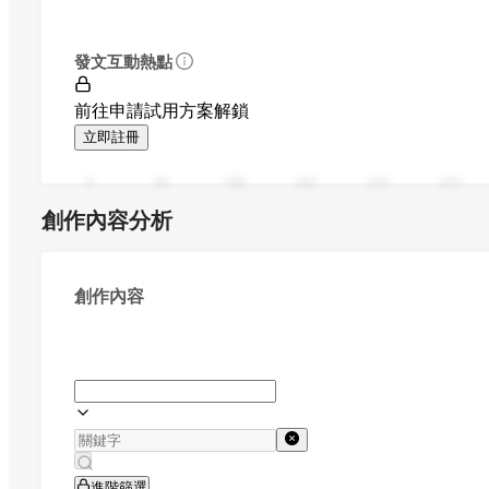
發文互動熱點
前往申請試用方案解鎖
立即註冊
0
94
188
282
376
470
創作內容分析
創作內容
進階篩選