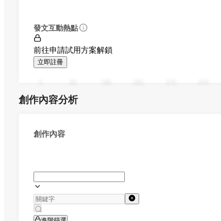
發文互動熱點
前往申請試用方案解鎖
立即註冊
0
94
188
282
376
470
創作內容分析
創作內容
進階篩選