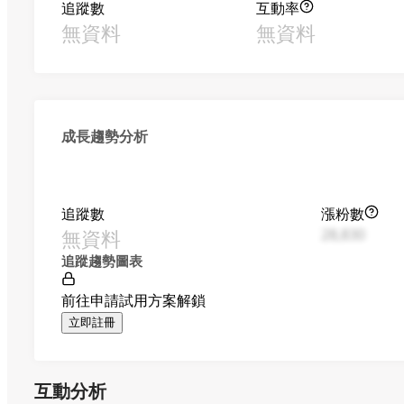
追蹤數
互動率
無資料
無資料
成長趨勢分析
追蹤數
漲粉數
無資料
28,830
追蹤趨勢圖表
前往申請試用方案解鎖
立即註冊
互動分析