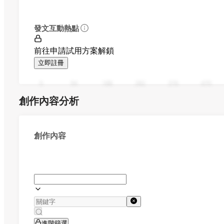
發文互動熱點
前往申請試用方案解鎖
立即註冊
0
94
188
282
376
470
創作內容分析
創作內容
進階篩選