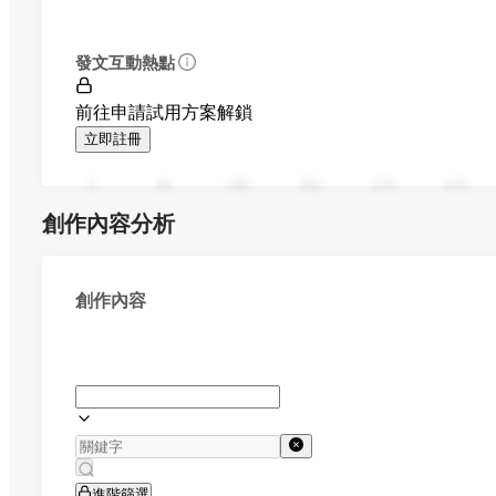
發文互動熱點
前往申請試用方案解鎖
立即註冊
0
94
188
282
376
470
創作內容分析
創作內容
進階篩選