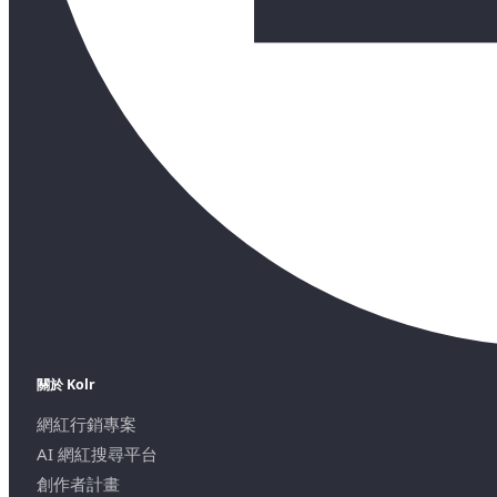
關於 Kolr
網紅行銷專案
AI 網紅搜尋平台
創作者計畫