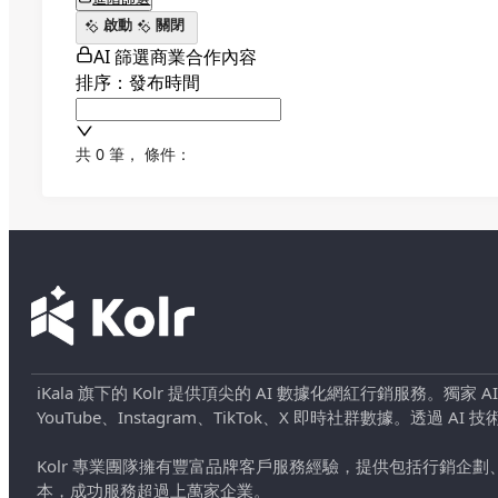
啟動
關閉
AI 篩選商業合作內容
排序：發布時間
共 0 筆
，
條件：
iKala 旗下的 Kolr 提供頂尖的 AI 數據化網紅行銷服務。獨家
YouTube、Instagram、TikTok、X 即時社群數據。
Kolr 專業團隊擁有豐富品牌客戶服務經驗，提供包括行銷
本，成功服務超過上萬家企業。