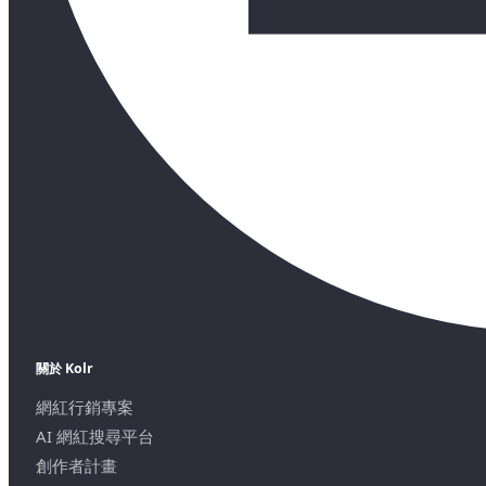
關於 Kolr
網紅行銷專案
AI 網紅搜尋平台
創作者計畫