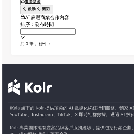
進階篩選
啟動
關閉
AI 篩選商業合作內容
排序：發布時間
共 0 筆
，
條件：
iKala 旗下的 Kolr 提供頂尖的 AI 數據化網紅行銷服務。獨家
YouTube、Instagram、TikTok、X 即時社群數據。
Kolr 專業團隊擁有豐富品牌客戶服務經驗，提供包括行銷
本，成功服務超過上萬家企業。