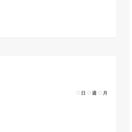
日
週
月