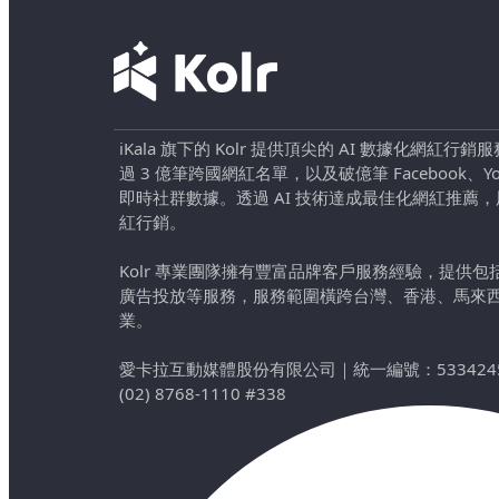
iKala 旗下的 Kolr 提供頂尖的 AI 數據化網紅
過 3 億筆跨國網紅名單，以及破億筆 Facebook、YouTu
即時社群數據。透過 AI 技術達成最佳化網紅推薦
紅行銷。
Kolr 專業團隊擁有豐富品牌客戶服務經驗，提供
廣告投放等服務，服務範圍橫跨台灣、香港、馬來
業。
愛卡拉互動媒體股份有限公司
｜
統一編號：533424
(02) 8768-1110 #338