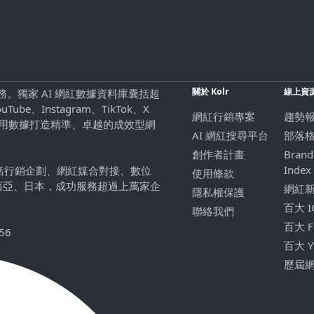
關於 Kolr
線上資
行銷服務。獨家 AI 網紅數據資料庫囊括超
be、Instagram、TikTok、X
網紅行銷專案
趨勢
，用數據打造精準、卓越的成效型網
AI 網紅搜尋平台
部落
創作者計畫
Brand
Index
包括行銷企劃、網紅媒合對接、數位
使用條款
西亞、日本，成功服務超過上萬家企
網紅
隱私權保護
百大 
聯絡我們
百大 
56
百大 
歷屆