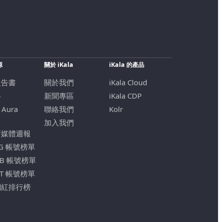
源
關於 iKala
iKala 的產品
報告書
關於我們
iKala Cloud
格
新聞專區
iKala CDP
 Aura
聯絡我們
Kolr
加入我們
新媒體週報
IG 帳號榜單
FB 帳號榜單
YT 帳號榜單
網紅排行榜