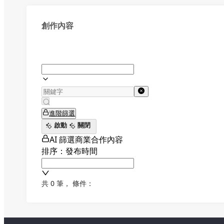
創作內容
進階篩選
啟動
關閉
AI 篩選商業合作內容
排序：發布時間
共 0 筆
，
條件：