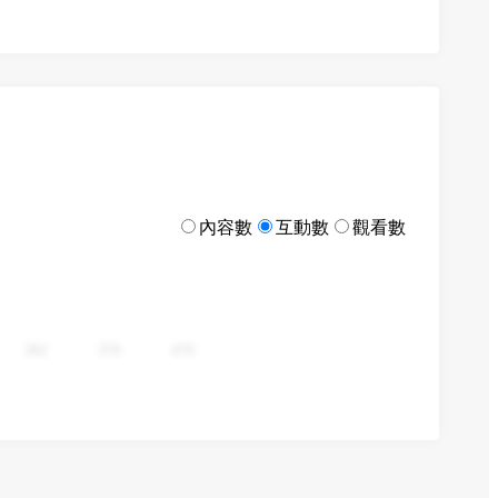
內容數
互動數
觀看數
282
376
470